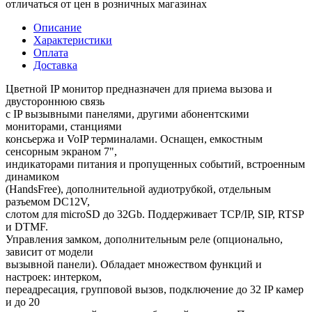
отличаться от цен в розничных магазинах
Описание
Характеристики
Оплата
Доставка
Цветной IP монитор предназначен для приема вызова и
двустороннюю связь
с IP вызывными панелями, другими абонентскими
мониторами, станциями
консьержа и VoIP терминалами. Оснащен, емкостным
сенсорным экраном 7",
индикаторами питания и пропущенных событий, встроенным
динамиком
(HandsFree), дополнительной аудиотрубкой, отдельным
разъемом DC12V,
слотом для microSD до 32Gb. Поддерживает TCP/IP, SIP, RTSP
и DTMF.
Управления замком, дополнительным реле (опционально,
зависит от модели
вызывной панели). Обладает множеством функций и
настроек: интерком,
переадресация, групповой вызов, подключение до 32 IP камер
и до 20