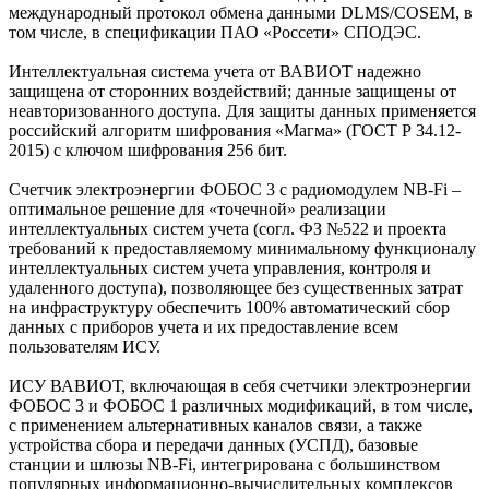
международный протокол обмена данными DLMS/COSEM, в
том числе, в спецификации ПАО «Россети» СПОДЭС.
Интеллектуальная система учета от ВАВИОТ надежно
защищена от сторонних воздействий; данные защищены от
неавторизованного доступа. Для защиты данных применяется
российский алгоритм шифрования «Магма» (ГОСТ Р 34.12-
2015) с ключом шифрования 256 бит.
Счетчик электроэнергии ФОБОС 3 с радиомодулем NB-Fi –
оптимальное решение для «точечной» реализации
интеллектуальных систем учета (согл. ФЗ №522 и проекта
требований к предоставляемому минимальному функционалу
интеллектуальных систем учета управления, контроля и
удаленного доступа), позволяющее без существенных затрат
на инфраструктуру обеспечить 100% автоматический сбор
данных с приборов учета и их предоставление всем
пользователям ИСУ.
ИСУ ВАВИОТ, включающая в себя счетчики электроэнергии
ФОБОС 3 и ФОБОС 1 различных модификаций, в том числе,
с применением альтернативных каналов связи, а также
устройства сбора и передачи данных (УСПД), базовые
станции и шлюзы NB-Fi, интегрирована с большинством
популярных информационно-вычислительных комплексов