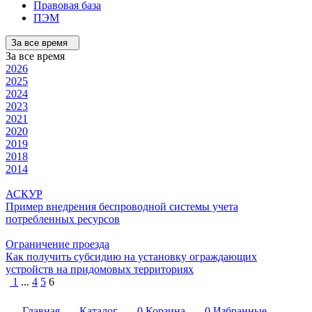
Правовая база
ПЭМ
За все время
За все время
2026
2025
2024
2023
2021
2020
2019
2018
2014
АСКУР
Пример внедрения беспроводной системы учета
потребленных ресурсов
Ограничение проезда
Как получить субсидию на установку ограждающих
устройств на придомовых территориях
1
...
4
5
6
Главная
Каталог
0
Корзина
0
Избранные