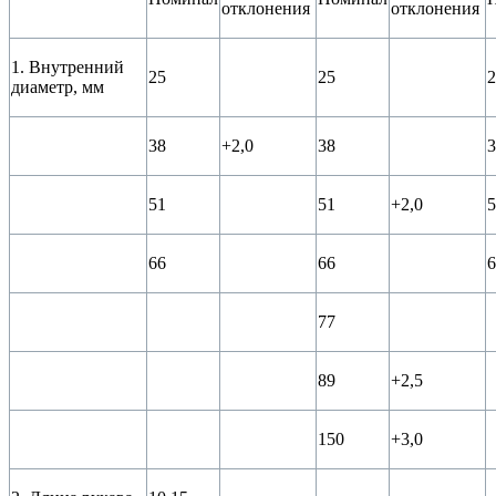
отклонения
отклонения
1. Внутренний
25
25
2
диаметр, мм
38
+2,0
38
3
51
51
+2,0
5
66
66
6
77
89
+2,5
150
+3,0