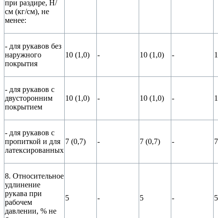
при раздире, Н/
см (кг/см), не
менее:
- для рукавов без
наружного
10 (1,0)
-
10 (1,0)
-
1
покрытия
- для рукавов с
двусторонним
10 (1,0)
-
10 (1,0)
-
1
покрытием
- для рукавов с
пропиткой и для
7 (0,7)
-
7 (0,7)
-
7
латексированных
8. Относительное
удлинение
рукава при
5
-
5
-
5
рабочем
давлении, % не