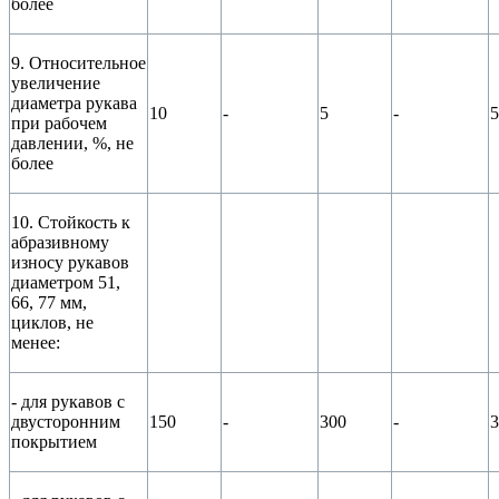
более
9. Относительное
увеличение
диаметра рукава
10
-
5
-
5
при рабочем
давлении, %, не
более
10. Стойкость к
абразивному
износу рукавов
диаметром 51,
66, 77 мм,
циклов, не
менее:
- для рукавов с
двусторонним
150
-
300
-
3
покрытием