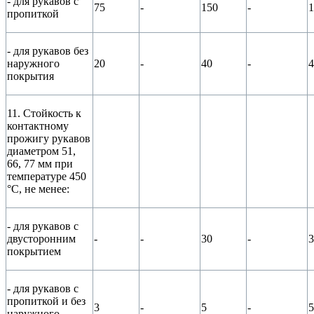
- для рукавов с
75
-
150
-
1
пропиткой
- для рукавов без
наружного
20
-
40
-
4
покрытия
11. Стойкость к
контактному
прожигу рукавов
диаметром 51,
66, 77 мм при
температуре 450
°С, не менее:
- для рукавов с
двусторонним
-
-
30
-
3
покрытием
- для рукавов с
пропиткой и без
3
-
5
-
5
наружного