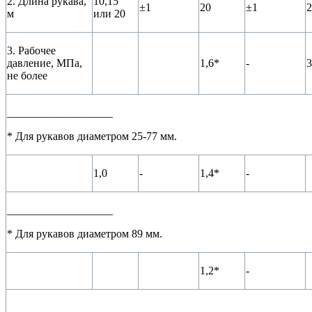
2. Длина рукава,
10,15
±1
20
±1
2
м
или 20
3. Рабочее
давление, МПа,
1,6*
-
3
не более
___________________
* Для рукавов диаметром 25-77 мм.
1,0
-
1,4*
-
___________________
* Для рукавов диаметром 89 мм.
1,2*
-
___________________