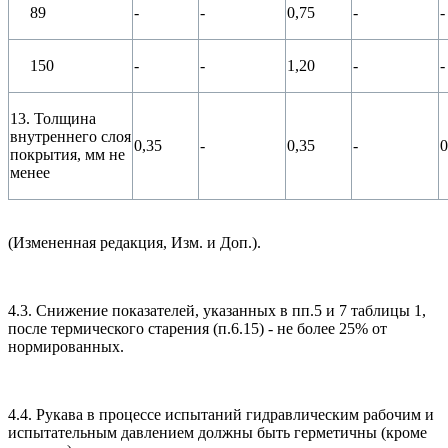
89
-
-
0,75
-
-
150
-
-
1,20
-
-
13. Толщина
внутреннего слоя
0,35
-
0,35
-
0
покрытия, мм не
менее
(Измененная редакция, Изм. и Доп.).
4.3. Снижение показателей, указанных в пп.5 и 7 таблицы 1,
после термического старения (п.6.15) - не более 25% от
нормированных.
4.4. Рукава в процессе испытаний гидравлическим рабочим и
испытательным давлением должны быть герметичны (кроме