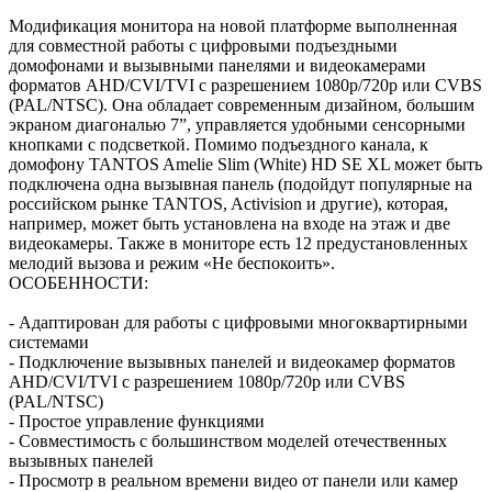
Модификация монитора на новой платформе выполненная
для совместной работы с цифровыми подъездными
домофонами и вызывными панелями и видеокамерами
форматов AHD/CVI/TVI с разрешением 1080p/720p или CVBS
(PAL/NTSC). Она обладает современным дизайном, большим
экраном диагональю 7”, управляется удобными сенсорными
кнопками с подсветкой. Помимо подъездного канала, к
домофону TANTOS Amelie Slim (White) HD SE XL может быть
подключена одна вызывная панель (подойдут популярные на
российском рынке TANTOS, Activision и другие), которая,
например, может быть установлена на входе на этаж и две
видеокамеры. Также в мониторе есть 12 предустановленных
мелодий вызова и режим «Не беспокоить».
ОСОБЕННОСТИ:
- Адаптирован для работы с цифровыми многоквартирными
системами
- Подключение вызывных панелей и видеокамер форматов
AHD/CVI/TVI с разрешением 1080p/720p или CVBS
(PAL/NTSC)
- Простое управление функциями
- Совместимость с большинством моделей отечественных
вызывных панелей
- Просмотр в реальном времени видео от панели или камер