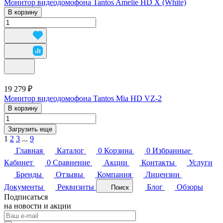
Монитор видеодомофона Tantos Amelie HD X (White)
В корзину
19 279 ₽
Монитор видеодомофона Tantos Mia HD VZ-2
В корзину
Загрузить еще
1
2
3
...
9
Главная
Каталог
0
Корзина
0
Избранные
Кабинет
0
Сравнение
Акции
Контакты
Услуги
Бренды
Отзывы
Компания
Лицензии
Документы
Реквизиты
Блог
Обзоры
Поиск
Подписаться
на новости и акции