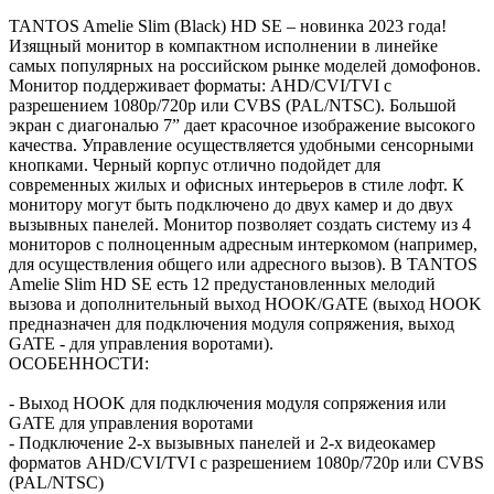
TANTOS Amelie Slim (Black) HD SE – новинка 2023 года!
Изящный монитор в компактном исполнении в линейке
самых популярных на российском рынке моделей домофонов.
Монитор поддерживает форматы: AHD/CVI/TVI с
разрешением 1080p/720p или CVBS (PAL/NTSC). Большой
экран с диагональю 7” дает красочное изображение высокого
качества. Управление осуществляется удобными сенсорными
кнопками. Черный корпус отлично подойдет для
современных жилых и офисных интерьеров в стиле лофт. К
монитору могут быть подключено до двух камер и до двух
вызывных панелей. Монитор позволяет создать систему из 4
мониторов с полноценным адресным интеркомом (например,
для осуществления общего или адресного вызов). В TANTOS
Amelie Slim HD SE есть 12 предустановленных мелодий
вызова и дополнительный выход HOOK/GATE (выход HOOK
предназначен для подключения модуля сопряжения, выход
GATE - для управления воротами).
ОСОБЕННОСТИ:
- Выход HOOK для подключения модуля сопряжения или
GATE для управления воротами
- Подключение 2-х вызывных панелей и 2-х видеокамер
форматов AHD/CVI/TVI с разрешением 1080p/720p или CVBS
(PAL/NTSC)