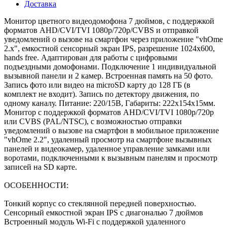
Доставка
Монитор цветного видеодомофона 7 дюймов, с поддержкой
форматов AHD/CVI/TVI 1080р/720p/CVBS и отправкой
уведомлений о вызове на смартфон через приложение "vhOme
2.x", емкостной сенсорный экран IPS, разрешение 1024х600,
hands free. Адаптирован для работы с цифровыми
подъездными домофонами. Подключение 1 индивидуальной
вызывной панели и 2 камер. Встроенная память на 50 фото.
Запись фото или видео на microSD карту до 128 ГБ (в
комплект не входит). Запись по детектору движения, по
одному каналу. Питание: 220/15В, Габариты: 222х154х15мм.
Монитор с поддержкой форматов AHD/CVI/TVI 1080р/720p
или CVBS (PAL/NTSC), с возможностью отправки
уведомлений о вызове на смартфон в мобильное приложение
"vhOme 2.2", удаленный просмотр на смартфоне вызывных
панелей и видеокамер, удаленное управление замками или
воротами, подключенными к вызывным панелям и просмотр
записей на SD карте.
ОСОБЕННОСТИ:
Тонкий корпус со стеклянной передней поверхностью.
Сенсорный емкостной экран IPS с диагональю 7 дюймов
Встроенный модуль Wi-Fi с поддержкой удаленного