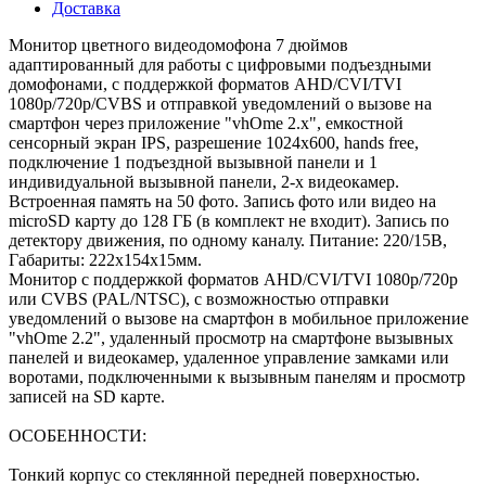
Доставка
Монитор цветного видеодомофона 7 дюймов
адаптированный для работы с цифровыми подъездными
домофонами, с поддержкой форматов AHD/CVI/TVI
1080р/720p/CVBS и отправкой уведомлений о вызове на
смартфон через приложение "vhOme 2.x", емкостной
сенсорный экран IPS, разрешение 1024х600, hands free,
подключение 1 подъездной вызывной панели и 1
индивидуальной вызывной панели, 2-х видеокамер.
Встроенная память на 50 фото. Запись фото или видео на
microSD карту до 128 ГБ (в комплект не входит). Запись по
детектору движения, по одному каналу. Питание: 220/15В,
Габариты: 222х154х15мм.
Монитор с поддержкой форматов AHD/CVI/TVI 1080р/720p
или CVBS (PAL/NTSC), с возможностью отправки
уведомлений о вызове на смартфон в мобильное приложение
"vhOme 2.2", удаленный просмотр на смартфоне вызывных
панелей и видеокамер, удаленное управление замками или
воротами, подключенными к вызывным панелям и просмотр
записей на SD карте.
ОСОБЕННОСТИ:
Тонкий корпус со стеклянной передней поверхностью.