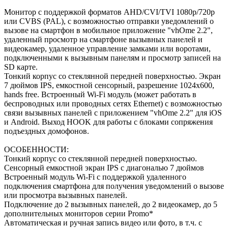
Монитор с поддержкой форматов AHD/CVI/TVI 1080р/720p
или CVBS (PAL), с возможностью отправки уведомлений о
вызове на смартфон в мобильное приложение "vhOme 2.2",
удаленный просмотр на смартфоне вызывных панелей и
видеокамер, удаленное управление замками или воротами,
подключенными к вызывным панелям и просмотр записей на
SD карте.
Тонкий корпус со стеклянной передней поверхностью. Экран
7 дюймов IPS, емкостной сенсорный, разрешение 1024x600,
hands free. Встроенный Wi-Fi модуль (может работать в
беспроводных или проводных сетях Ethernet) с возможностью
связи вызывных панелей с приложением "vhOme 2.2" для iOS
и Android. Выход HOOK для работы с блоками сопряжения
подъездных домофонов.
ОСОБЕННОСТИ:
Тонкий корпус со стеклянной передней поверхностью.
Сенсорный емкостной экран IPS с диагональю 7 дюймов
Встроенный модуль Wi-Fi с поддержкой удаленного
подключения смартфона для получения уведомлений о вызове
или просмотра вызывных панелей.
Подключение до 2 вызывных панелей, до 2 видеокамер, до 5
дополнительных мониторов серии Promo*
Автоматическая и ручная запись видео или фото, в т.ч. с