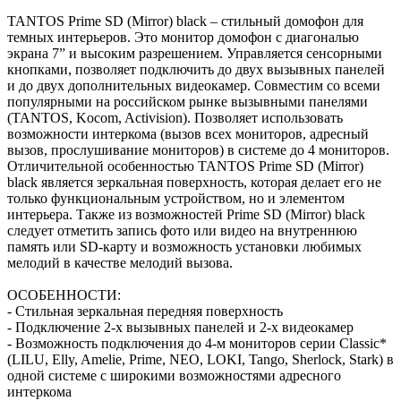
TANTOS Prime SD (Mirror) black – стильный домофон для
темных интерьеров. Это монитор домофон с диагональю
экрана 7” и высоким разрешением. Управляется сенсорными
кнопками, позволяет подключить до двух вызывных панелей
и до двух дополнительных видеокамер. Совместим со всеми
популярными на российском рынке вызывными панелями
(TANTOS, Kocom, Activision). Позволяет использовать
возможности интеркома (вызов всех мониторов, адресный
вызов, прослушивание мониторов) в системе до 4 мониторов.
Отличительной особенностью TANTOS Prime SD (Mirror)
black является зеркальная поверхность, которая делает его не
только функциональным устройством, но и элементом
интерьера. Также из возможностей Prime SD (Mirror) black
следует отметить запись фото или видео на внутреннюю
память или SD-карту и возможность установки любимых
мелодий в качестве мелодий вызова.
ОСОБЕННОСТИ:
- Стильная зеркальная передняя поверхность
- Подключение 2-х вызывных панелей и 2-х видеокамер
- Возможность подключения до 4-м мониторов серии Classic*
(LILU, Elly, Amelie, Prime, NEO, LOKI, Tango, Sherlock, Stark) в
одной системе с широкими возможностями адресного
интеркома